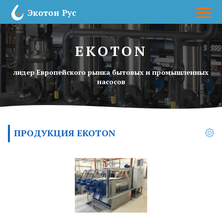
Экотон Рус
Главная
EKOTON
лидер Европейского рынка бытовых и промышленных
насосов
Каталог
Новости
ПРОДУКЦИЯ
EKOTON
Заказать звонок!