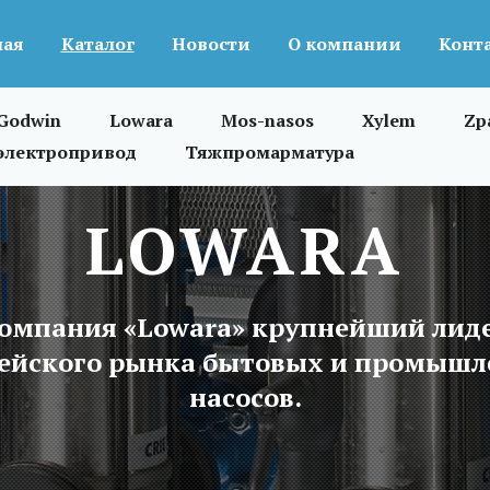
ная
Каталог
Новости
О компании
Конт
Godwin
Lowara
Mos-nasos
Xylem
Zp
электропривод
Тяжпромарматура
LOWARA
омпания «Lowara» крупнейший лид
ейского рынка бытовых и промыш
насосов.