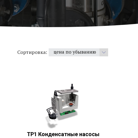
Сортировка:
цена по убыванию
по популярности
цена по убыванию
цена по возрастанию
по новизне
TP1 Конденсатные насосы