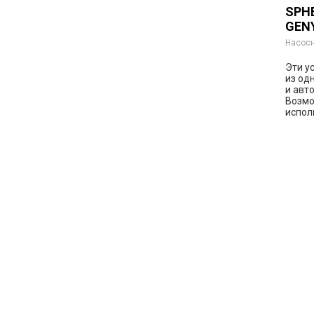
SPHE
GEN
Насосн
Эти у
из од
и авт
Возмо
исполн