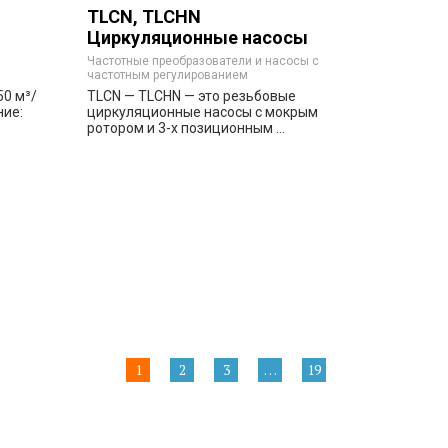
TLCN, TLCHN
Циркуляционные насосы
для ГВС из нержавеющей
Частотные преобразователи и насосы с
частотным регулированием
стали
50 м³/
TLCN — TLCHN — это резьбовые
ние:
циркуляционные насосы с мокрым
ротором и 3-х позиционным ...
ть
Заказать
1
2
3
…
19