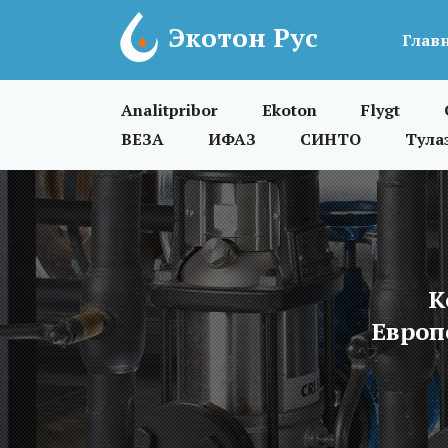
Экотон Рус
Глав
Analitpribor
Ekoton
Flygt
ВЕЗА
ИФАЗ
СИНТО
Тула
К
Европ