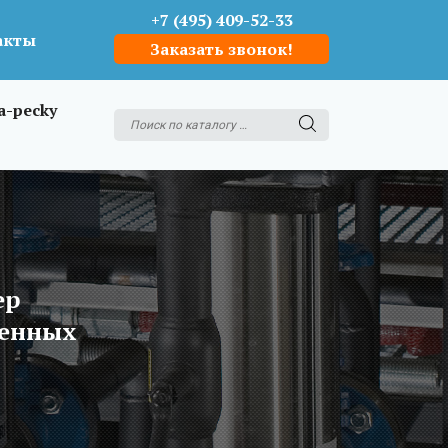
+7 (495) 409-52-33
акты
Заказать звонок!
a-pecky
ер
ленных