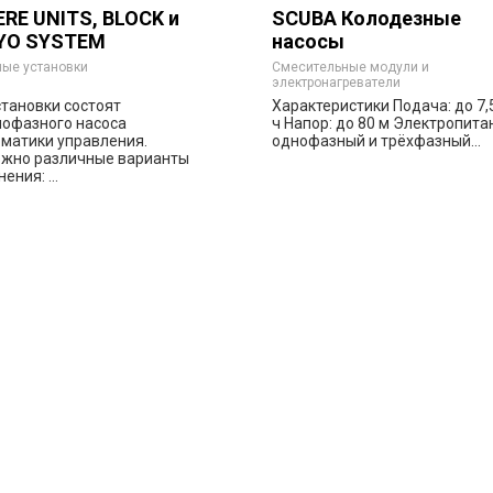
RE UNITS, BLOCK и
SCUBA Колодезные
YO SYSTEM
насосы
ые установки
Смесительные модули и
электронагреватели
становки состоят
Характеристики Подача: до 7,
нофазного насоса
ч Напор: до 80 м Электропита
оматики управления.
однофазный и трёхфазный...
жно различные варианты
ения: ...
Заказать
Заказа