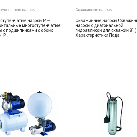
тупенчатые насосы
Скважинные насосы
ступенчатые насосы P —
Скважинные насосы Скважин
онтальные многоступенчатые
насосы с диагональной
ы с подшипниками с обоих
гидравликой для скважин 8″ (
 P...
Характеристики Пода...
Заказать
Заказа