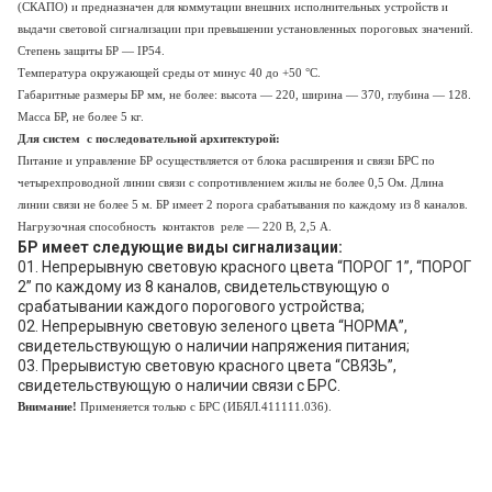
(СКАПО) и предназначен для коммутации внешних исполнительных устройств и
выдачи световой сигнализации при превышении установленных пороговых значений.
Степень защиты БР — IР54.
Температура окружающей среды от минус 40 до +50 °С.
Габаритные размеры БР мм, не более: высота — 220, ширина — 370, глубина — 128.
Масса БР, не более 5 кг.
Для систем с последовательной архитектурой:
Питание и управление БР осуществляется от блока расширения и связи БРС по
четырехпроводной линии связи с сопротивлением жилы не более 0,5 Ом. Длина
линии связи не более 5 м. БР имеет 2 порога срабатывания по каждому из 8 каналов.
Нагрузочная способность контактов реле — 220 В, 2,5 А.
БР имеет следующие виды сигнализации:
01. Непрерывную световую красного цвета “ПОРОГ 1”, “ПОРОГ
2” по каждому из 8 каналов, свидетельствующую о
срабатывании каждого порогового устройства;
02. Непрерывную световую зеленого цвета “НОРМА”,
свидетельствующую о наличии напряжения питания;
03. Прерывистую световую красного цвета “СВЯЗЬ”,
свидетельствующую о наличии связи с БРС.
Внимание!
Применяется только с БРС (ИБЯЛ.411111.036).