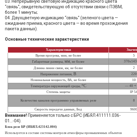
03. Непрерывную световую индикацию красного цвета
“связь”, свидетельствующую об отсутствии связи с ПЭВМ,
более 1 минуты;
04. Двухцветную индикацию “связь” (зеленого цвета —
ожидание приема, красного цвета — во время прохождения
пакета данных).
Основные технические характеристики
Характеристики
Значе
Время прогрева, мин, не более
5
мм
370х143
Габаритные размеры,
, не более
2
Длинна
линии связи, км, не более
В
220
Напряжение питания,
Номинальная мощность, ВА, не более
10
о
С
÷
— 40
Температура окружающей среды,
Степень защиты
IP 5
Количество каналов программно управляемых реле
8
Скорость передачи данных, Бод
960
Внимание!
Применяется только с БРС (ИБЯЛ.411111.036-
01…-04).
Блок реле БР (ИБЯЛ.423142.004)
Используется в составе системы контроля атмосферы промышленных объектов