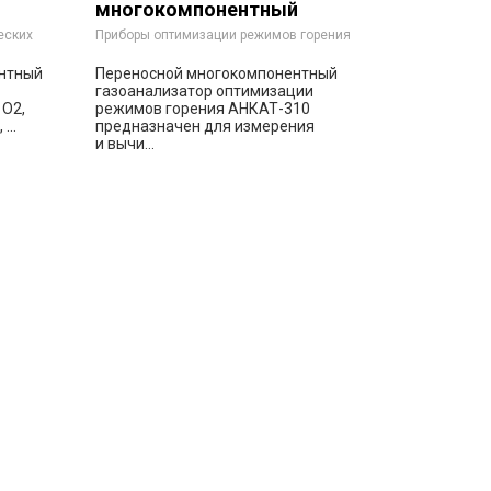
многокомпонентный
газоанализатор
еских
Приборы оптимизации режимов горения
оптимизации режимов
нтный
Переносной многокомпонентный
сов
горения
газоанализатор оптимизации
 О2,
режимов горения АНКАТ-310
...
предназначен для измерения
и вычи...
ть
Заказать