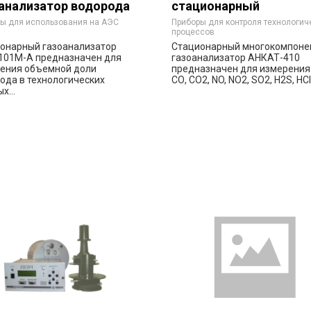
анализатор водорода
стационарный
В-1101М-А
многокомпонентный
ы для использования на АЭС
Приборы для контроля технологич
процессов
газоанализатор
онарный газоанализатор
Стационарный многокомпоне
промышленных выбро
101М-А предназначен для
газоанализатор АНКАТ-410
ения объемной доли
предназначен для измерения
ода в технологических
СО, СО2, NO, NO2, SO2, H2S, HCl, 
х...
Заказать
Заказа