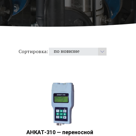
Сортировка:
по новизне
по популярности
цена по убыванию
цена по возрастанию
по новизне
АНКАТ-310 — переносной