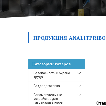
ПРОДУКЦИЯ
ANALITPRIBO
Категории товаров
Безопасность и охрана
труда
Водоподготовка
Переносные приборы
Вспомогательные
Приборы для
Комплекты
устройства для
лабораторий
газоаналитического
газоанализаторов
оборудования
Ста