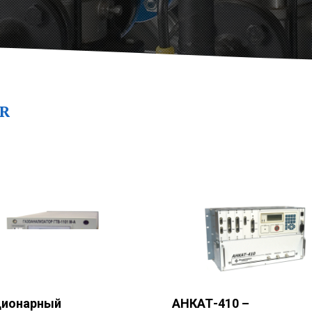
R
ционарный
АНКАТ-410 –