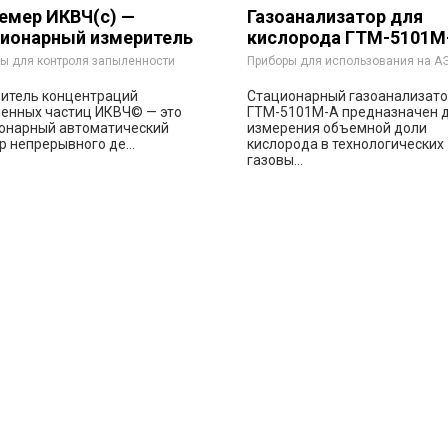
емер ИКВЧ(с) —
Газоанализатор для
ионарный измеритель
кислорода ГТМ-5101М
ентрации взвешенных
ы для контроля запыленности
Приборы для использования на А
иц
итель концентраций
Стационарный газоанализат
енных частиц ИКВЧ© — это
ГТМ-5101М-А предназначен 
онарный автоматический
измерения объемной доли
р непрерывного де...
кислорода в технологических
газовы...
Заказать
Заказа