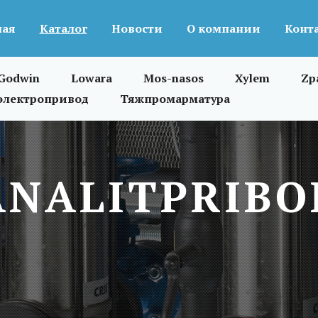
ная
Каталог
Новости
О компании
Конт
Godwin
Lowara
Mos-nasos
Xylem
Zp
электропривод
Тяжпромарматура
ANALITPRIBO